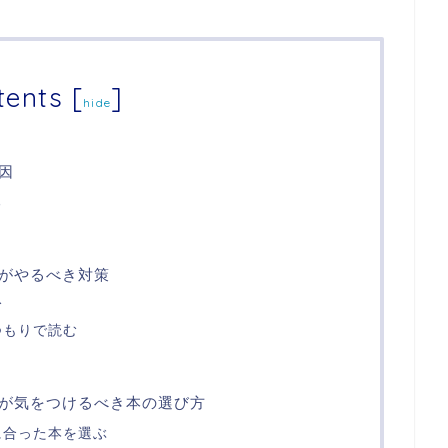
tents
[
]
hide
因
る
がやるべき対策
む
つもりで読む
が気をつけるべき本の選び方
に合った本を選ぶ