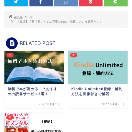
HOME
本
【書評】「新世界」キミに必要なのは「情報」という武器だ！！
RELATED POST
本
本
無料で本が読める！？おすす
Kindle Unlimited登録・解約
めの読書サービス3選！！
方法を画像付きで解説
2023年1月31日
2022年4月28日
本