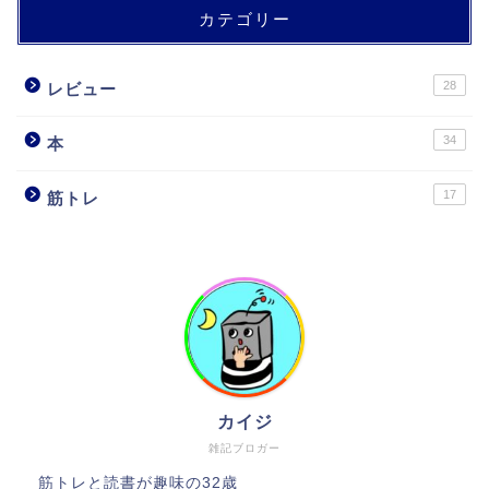
カテゴリー
28
レビュー
34
本
17
筋トレ
カイジ
雑記ブロガー
筋トレと読書が趣味の32歳